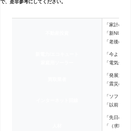
で、是非参考にしてください。
「家計の見
不動産投資
「新NISA
「老後の年
新電力/エコキュート
「今よりお
家庭用ソーラー
「電気代を
「発展途上
買取業者
「震災の復
「ソフトバ
インターネット回線
「以前、N
「先日の打
人材
「（求職者