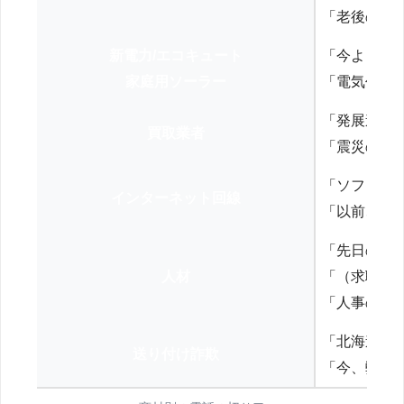
「老後の年
新電力/エコキュート
「今よりお
家庭用ソーラー
「電気代を
「発展途上
買取業者
「震災の復
「ソフトバ
インターネット回線
「以前、N
「先日の打
人材
「（求職者
「人事の方
「北海道の
送り付け詐欺
「今、弊社