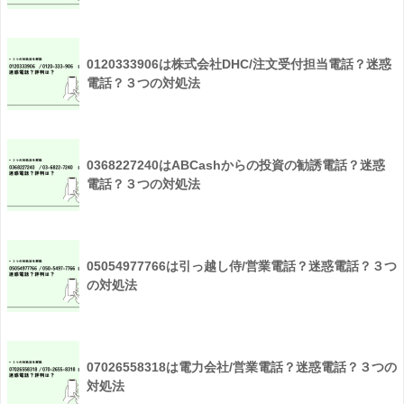
0120333906は株式会社DHC/注文受付担当電話？迷惑
電話？３つの対処法
0368227240はABCashからの投資の勧誘電話？迷惑
電話？３つの対処法
05054977766は引っ越し侍/営業電話？迷惑電話？３つ
の対処法
07026558318は電力会社/営業電話？迷惑電話？３つの
対処法