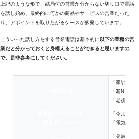
上記のような形で、結局何の営業か分からない切り口で電話
を話し始め、最終的に何かの商品やサービスの営業だった
り、アポイントを取りたがるケースが多発しています。
こういった話し方をする営業電話は基本的に
以下の業種の営
業だと分かっておくと身構えることができると思いますの
で、是非参考にしてください。
「家計の見
不動産投資
「新NISA
「老後の年
新電力/エコキュート
「今よりお
家庭用ソーラー
「電気代を
「発展途上