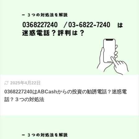
2025年4月22日
0368227240はABCashからの投資の勧誘電話？迷惑電
話？３つの対処法