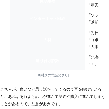
買取業者
「震災の復
「ソフトバ
インターネット回線
「以前、N
「先日の打
人材
「（求職者
「人事の方
「北海道の
送り付け詐欺
「今、弊社
商材別の電話の切り口
こちらが、良いなと思う話をしてくるので耳を傾けている
と、あれよあれよと話しが進んで契約や購入に進んでしまう
ことがあるので、注意が必要です。