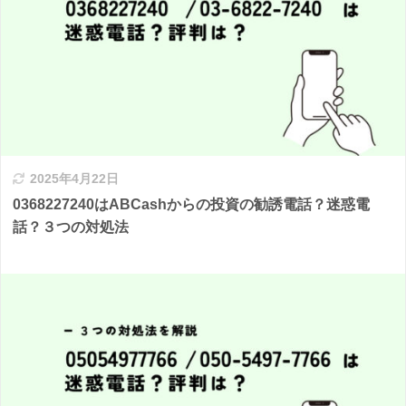
2025年4月22日
0368227240はABCashからの投資の勧誘電話？迷惑電
話？３つの対処法