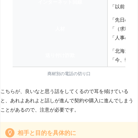
インターネット回線
「以前、N
「先日の打
人材
「（求職者
「人事の方
「北海道の
送り付け詐欺
「今、弊社
商材別の電話の切り口
こちらが、良いなと思う話をしてくるので耳を傾けている
と、あれよあれよと話しが進んで契約や購入に進んでしまう
ことがあるので、注意が必要です。
相手と目的を具体的に