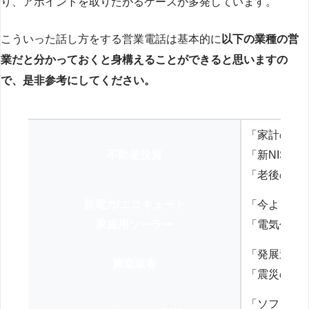
り、アポイントを取りたがるケースが多発しています。
こういった話し方をする営業電話は基本的に
以下の業種の営
業だと分かっておくと身構えることができると思いますの
で、是非参考にしてください。
「家計の見
不動産投資
「新NISA
「老後の年
新電力/エコキュート
「今よりお
家庭用ソーラー
「電気代を
「発展途上
買取業者
「震災の復
「ソフトバ