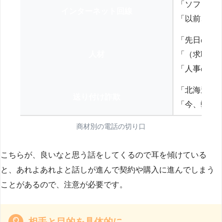
「ソフトバ
インターネット回線
「以前、N
「先日の打
人材
「（求職者
「人事の方
「北海道の
送り付け詐欺
「今、弊社
商材別の電話の切り口
こちらが、良いなと思う話をしてくるので耳を傾けている
と、あれよあれよと話しが進んで契約や購入に進んでしまう
ことがあるので、注意が必要です。
相手と目的を具体的に