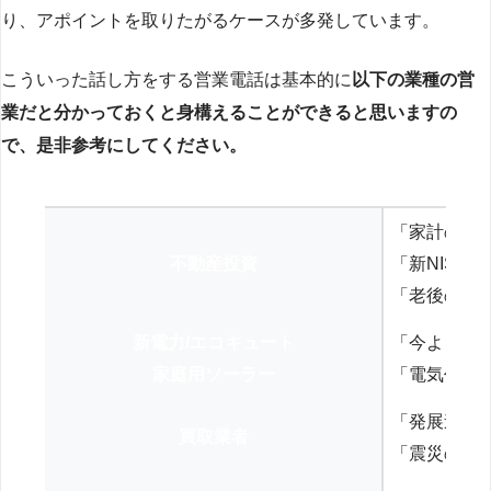
り、アポイントを取りたがるケースが多発しています。
こういった話し方をする営業電話は基本的に
以下の業種の営
業だと分かっておくと身構えることができると思いますの
で、是非参考にしてください。
「家計の見
不動産投資
「新NISA
「老後の年
新電力/エコキュート
「今よりお
家庭用ソーラー
「電気代を
「発展途上
買取業者
「震災の復