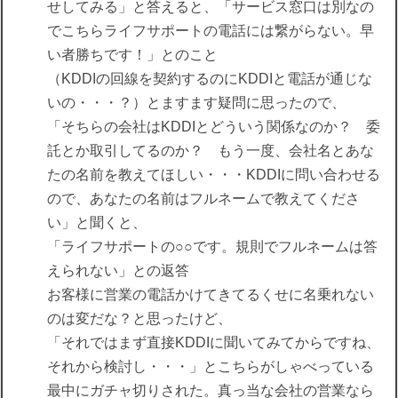
せしてみる」と答えると、「サービス窓口は別なの
でこちらライフサポートの電話には繋がらない。早
い者勝ちです！」とのこと
（KDDIの回線を契約するのにKDDIと電話が通じな
いの・・・？）とますます疑問に思ったので、
「そちらの会社はKDDIとどういう関係なのか？ 委
託とか取引してるのか？ もう一度、会社名とあな
たの名前を教えてほしい・・・KDDIに問い合わせる
ので、あなたの名前はフルネームで教えてくださ
い」と聞くと、
「ライフサポートの○○です。規則でフルネームは答
えられない」との返答
お客様に営業の電話かけてきてるくせに名乗れない
のは変だな？と思ったけど、
「それではまず直接KDDIに聞いてみてからですね、
それから検討し・・・」とこちらがしゃべっている
最中にガチャ切りされた。真っ当な会社の営業なら