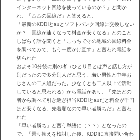
インターネット回線を使っているのか？」と聞か
れ、「△△の回線だ」と答えると、
「最新のKDDIとauとソフトバンク回線に交換しない
か？ 回線が速くなって料金が安くなる」とのこと
しばらく話を聞くと「こっちでその地域の回線料金
を調べてみて、もう一度かけ直す」と言われ電話を
切られた
およそ10分後に別の者（ひとり目とは声と話し方が
別だったので多分別人だと思う。若い男性と中年お
じさんの二人組だった。少なくとも二人以上で活動
していると思われる）から電話があり、「先ほどの
者から調べて引き継ぎ担当KDDIとauだと料金が千円
ほど安くなる。先着順なので早い者勝ちだ」と言わ
れた
「早い者勝ち」と言う単語に（？？）となったの
で、「乗り換えを検討した後、KDDIに直接問い合わ