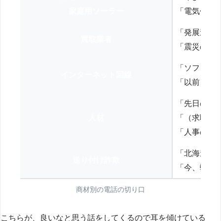
家庭用ソーラー
「電気代を
「発展途上
買取業者
「震災の復
「ソフトバ
インターネット回線
「以前、N
「先日の打
人材
「（求職者
「人事の方
「北海道の
送り付け詐欺
「今、弊社
商材別の電話の切り口
こちらが、良いなと思う話をしてくるので耳を傾けている