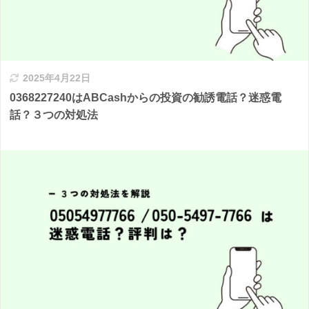
2025年4月22日
0368227240はABCashからの投資の勧誘電話？迷惑電
話？３つの対処法