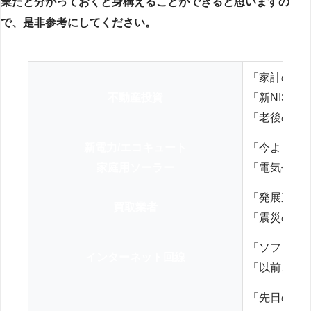
業だと分かっておくと身構えることができると思いますの
で、是非参考にしてください。
「家計の見
不動産投資
「新NISA
「老後の年
新電力/エコキュート
「今よりお
家庭用ソーラー
「電気代を
「発展途上
買取業者
「震災の復
「ソフトバ
インターネット回線
「以前、N
「先日の打