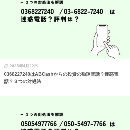
2025年4月22日
0368227240はABCashからの投資の勧誘電話？迷惑電
話？３つの対処法