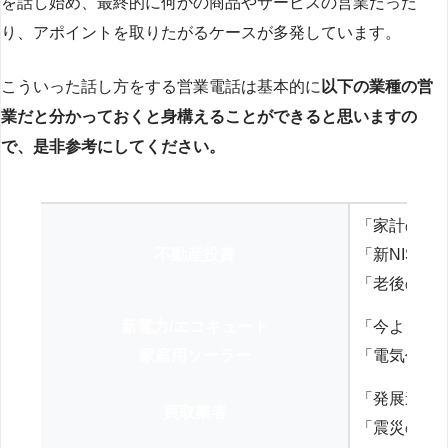
を話し始め、最終的に何かの商品やサービスの営業だった
り、アポイントを取りたがるケースが多発しています。
こういった話し方をする営業電話は基本的に
以下の業種の営
業だと分かっておくと身構えることができると思いますの
で、是非参考にしてください。
「家計の見
不動産投資
「新NISA
「老後の年
新電力/エコキュート
「今よりお
家庭用ソーラー
「電気代を
「発展途上
買取業者
「震災の復