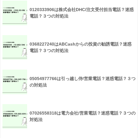
0120333906は株式会社DHC/注文受付担当電話？迷惑
電話？３つの対処法
0368227240はABCashからの投資の勧誘電話？迷惑
電話？３つの対処法
05054977766は引っ越し侍/営業電話？迷惑電話？３つ
の対処法
07026558318は電力会社/営業電話？迷惑電話？３つの
対処法