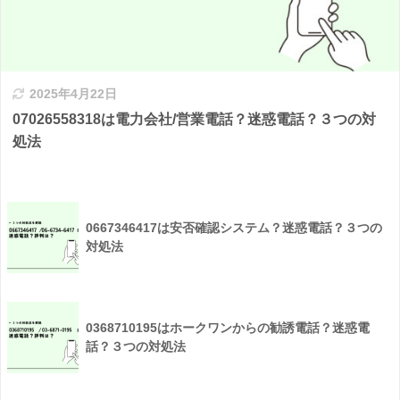
2025年4月22日
07026558318は電力会社/営業電話？迷惑電話？３つの対
処法
0667346417は安否確認システム？迷惑電話？３つの
対処法
0368710195はホークワンからの勧誘電話？迷惑電
話？３つの対処法