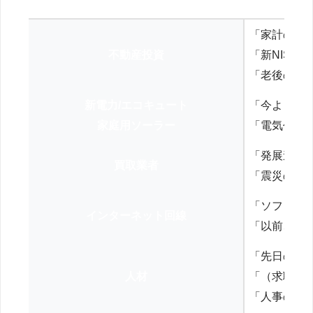
「家計の見
不動産投資
「新NISA
「老後の年
新電力/エコキュート
「今よりお
家庭用ソーラー
「電気代を
「発展途上
買取業者
「震災の復
「ソフトバ
インターネット回線
「以前、N
「先日の打
人材
「（求職者
「人事の方