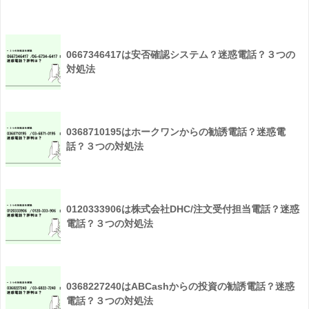
0667346417は安否確認システム？迷惑電話？３つの
対処法
0368710195はホークワンからの勧誘電話？迷惑電
話？３つの対処法
0120333906は株式会社DHC/注文受付担当電話？迷惑
電話？３つの対処法
0368227240はABCashからの投資の勧誘電話？迷惑
電話？３つの対処法