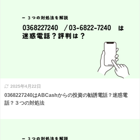
2025年4月22日
0368227240はABCashからの投資の勧誘電話？迷惑電
話？３つの対処法