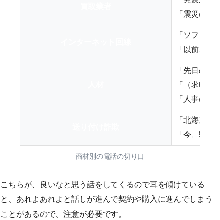
買取業者
「震災の復
「ソフトバ
インターネット回線
「以前、N
「先日の打
人材
「（求職者
「人事の方
「北海道の
送り付け詐欺
「今、弊社
商材別の電話の切り口
こちらが、良いなと思う話をしてくるので耳を傾けている
と、あれよあれよと話しが進んで契約や購入に進んでしまう
ことがあるので、注意が必要です。