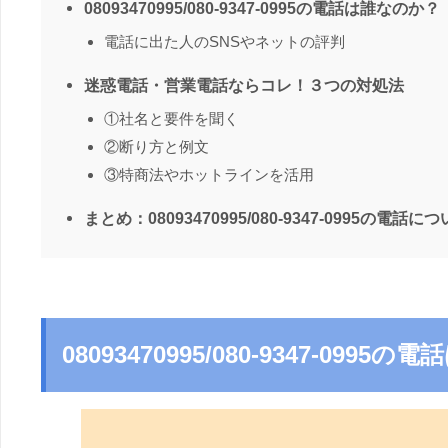
08093470995/080-9347-0995の電話は誰なのか？
電話に出た人のSNSやネットの評判
迷惑電話・営業電話ならコレ！３つの対処法
①社名と要件を聞く
②断り方と例文
③特商法やホットラインを活用
まとめ：08093470995/080-9347-0995の電話に
08093470995/080-9347-099