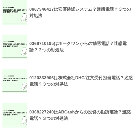
0667346417は安否確認システム？迷惑電話？３つの
対処法
0368710195はホークワンからの勧誘電話？迷惑電
話？３つの対処法
0120333906は株式会社DHC/注文受付担当電話？迷惑
電話？３つの対処法
0368227240はABCashからの投資の勧誘電話？迷惑
電話？３つの対処法