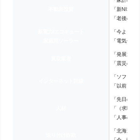
「家計の見
不動産投資
「新NISA
「老後の年
新電力/エコキュート
「今よりお
家庭用ソーラー
「電気代を
「発展途上
買取業者
「震災の復
「ソフトバ
インターネット回線
「以前、N
「先日の打
人材
「（求職者
「人事の方
「北海道の
送り付け詐欺
「今、弊社