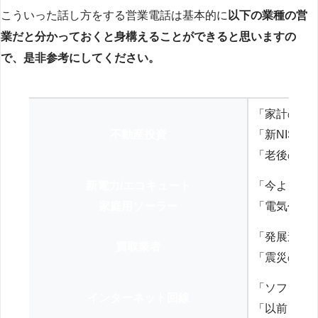
こういった話し方をする営業電話は基本的に
以下の業種の営
業だと分かっておくと身構えることができると思いますの
で、是非参考にしてください。
「家計の見
不動産投資
「新NISA
「老後の年
新電力/エコキュート
「今よりお
家庭用ソーラー
「電気代を
「発展途上
買取業者
「震災の復
「ソフトバ
インターネット回線
「以前、N