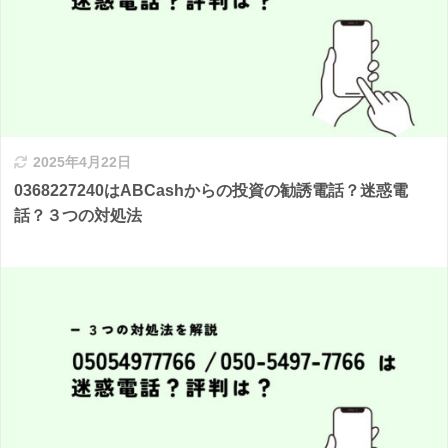
2025年4月22日
0368227240はABCashからの投資の勧誘電話？迷惑電
話？３つの対処法