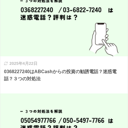
2025年4月22日
0368227240はABCashからの投資の勧誘電話？迷惑電
話？３つの対処法