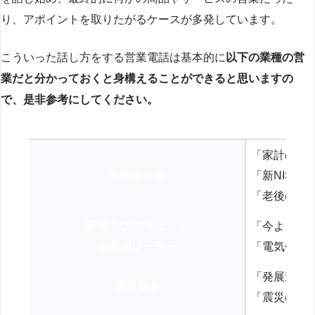
り、アポイントを取りたがるケースが多発しています。
こういった話し方をする営業電話は基本的に
以下の業種の営
業だと分かっておくと身構えることができると思いますの
で、是非参考にしてください。
「家計の見
不動産投資
「新NISA
「老後の年
新電力/エコキュート
「今よりお
家庭用ソーラー
「電気代を
「発展途上
買取業者
「震災の復