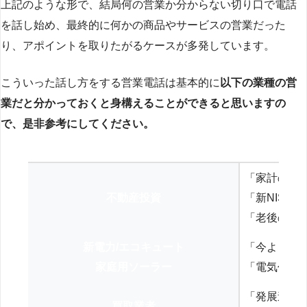
上記のような形で、結局何の営業か分からない切り口で電話
を話し始め、最終的に何かの商品やサービスの営業だった
り、アポイントを取りたがるケースが多発しています。
こういった話し方をする営業電話は基本的に
以下の業種の営
業だと分かっておくと身構えることができると思いますの
で、是非参考にしてください。
「家計の見
不動産投資
「新NISA
「老後の年
新電力/エコキュート
「今よりお
家庭用ソーラー
「電気代を
「発展途上
買取業者