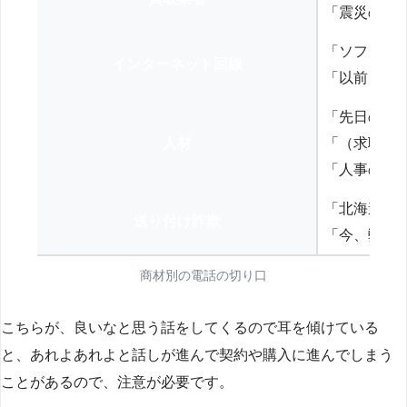
「震災の復
「ソフトバ
インターネット回線
「以前、N
「先日の打
人材
「（求職者
「人事の方
「北海道の
送り付け詐欺
「今、弊社
商材別の電話の切り口
こちらが、良いなと思う話をしてくるので耳を傾けている
と、あれよあれよと話しが進んで契約や購入に進んでしまう
ことがあるので、注意が必要です。