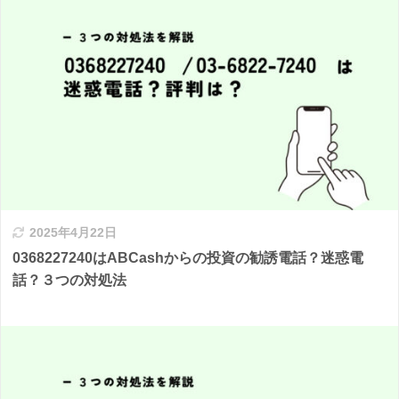
2025年4月22日
0368227240はABCashからの投資の勧誘電話？迷惑電
話？３つの対処法