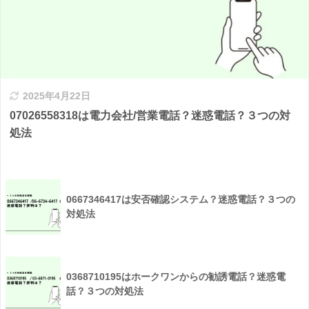
2025年4月22日
07026558318は電力会社/営業電話？迷惑電話？３つの対
処法
0667346417は安否確認システム？迷惑電話？３つの
対処法
0368710195はホークワンからの勧誘電話？迷惑電
話？３つの対処法