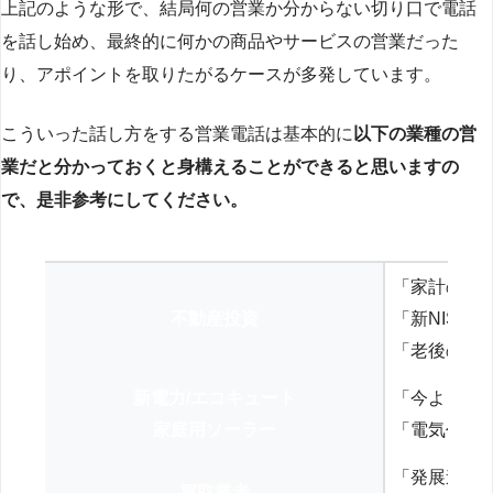
上記のような形で、結局何の営業か分からない切り口で電話
を話し始め、最終的に何かの商品やサービスの営業だった
り、アポイントを取りたがるケースが多発しています。
こういった話し方をする営業電話は基本的に
以下の業種の営
業だと分かっておくと身構えることができると思いますの
で、是非参考にしてください。
「家計の見
不動産投資
「新NISA
「老後の年
新電力/エコキュート
「今よりお
家庭用ソーラー
「電気代を
「発展途上
買取業者