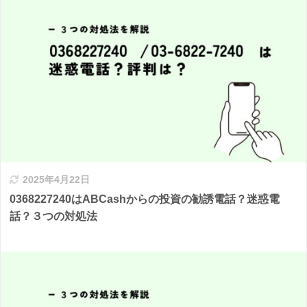
2025年4月22日
0368227240はABCashからの投資の勧誘電話？迷惑電
話？３つの対処法