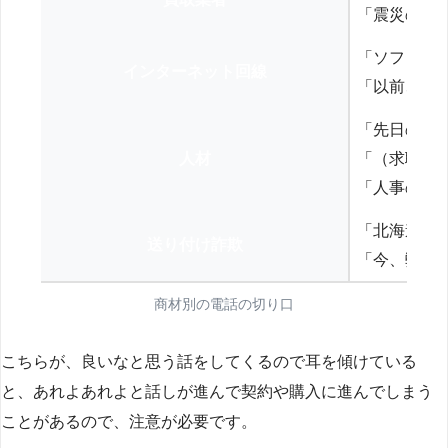
「震災の復
「ソフトバ
インターネット回線
「以前、N
「先日の打
人材
「（求職者
「人事の方
「北海道の
送り付け詐欺
「今、弊社
商材別の電話の切り口
こちらが、良いなと思う話をしてくるので耳を傾けている
と、あれよあれよと話しが進んで契約や購入に進んでしまう
ことがあるので、注意が必要です。