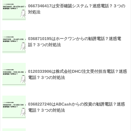
0667346417は安否確認システム？迷惑電話？３つの
対処法
0368710195はホークワンからの勧誘電話？迷惑電
話？３つの対処法
0120333906は株式会社DHC/注文受付担当電話？迷惑
電話？３つの対処法
0368227240はABCashからの投資の勧誘電話？迷惑
電話？３つの対処法