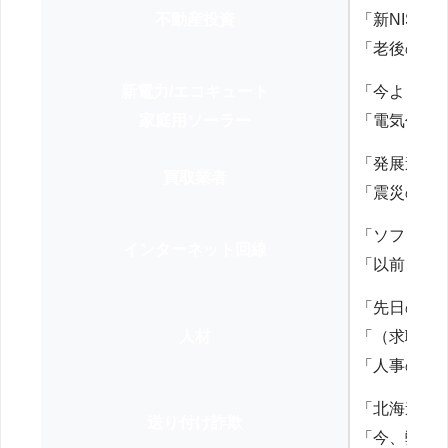
不動産投資
「新NISA
「老後の年
新電力/エコキュート
「今よりお
家庭用ソーラー
「電気代を
「発展途上
買取業者
「震災の復
「ソフトバ
インターネット回線
「以前、N
「先日の打
人材
「（求職者
「人事の方
「北海道の
送り付け詐欺
「今、弊社