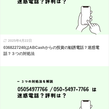
2025年4月22日
0368227240はABCashからの投資の勧誘電話？迷惑電
話？３つの対処法