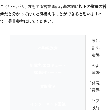
こういった話し方をする営業電話は基本的に
以下の業種の営
業だと分かっておくと身構えることができると思いますの
で、是非参考にしてください。
「家計の見
不動産投資
「新NISA
「老後の年
新電力/エコキュート
「今よりお
家庭用ソーラー
「電気代を
「発展途上
買取業者
「震災の復
「ソフトバ
インターネット回線
「以前、N