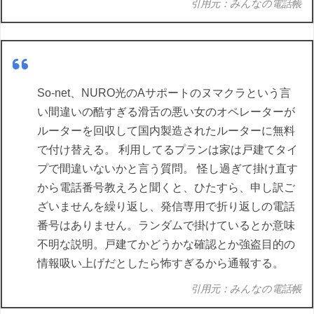
引用元：みんなの電話帳
So-net、NURO光のAサポートのヌマクラという言
い間違いの酷すぎる滑舌の悪い女のオペレーターが
ルーターを回収して国内製造されたルーターに無料
で付け替える。 利用してるプランは家は戸建てタイ
プで間違いないかと言う質問。 怪し過ぎて掛け直す
から電話番号教えろと聞くと、ひたすら、申し訳ご
ざいませんを繰り返し、発信専用で折り返しの電話
番号はありません。ランダムで掛けているとか意味
不明な説明。戸建てかどうかな確認とか強盗目的の
情報吸い上げだとしたら怖すぎるから通報する。
引用元：みんなの電話帳