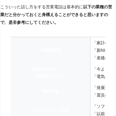
こういった話し方をする営業電話は基本的に
以下の業種の営
業だと分かっておくと身構えることができると思いますの
で、是非参考にしてください。
「家計の見
不動産投資
「新NISA
「老後の年
新電力/エコキュート
「今よりお
家庭用ソーラー
「電気代を
「発展途上
買取業者
「震災の復
「ソフトバ
インターネット回線
「以前、N