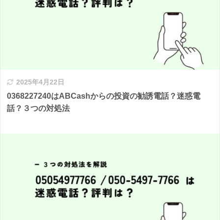
2025年4月22日
0368227240はABCashからの投資の勧誘電話？迷惑電
話？３つの対処法