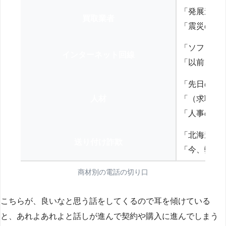
「発展途上
買取業者
「震災の復
「ソフトバ
インターネット回線
「以前、N
「先日の打
人材
「（求職者
「人事の方
「北海道の
送り付け詐欺
「今、弊社
商材別の電話の切り口
こちらが、良いなと思う話をしてくるので耳を傾けている
と、あれよあれよと話しが進んで契約や購入に進んでしまう