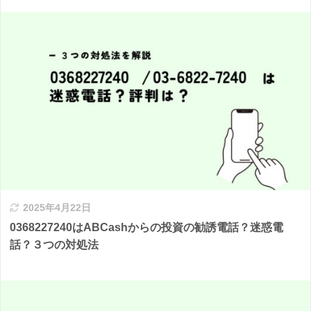
2025年4月22日
0368227240はABCashからの投資の勧誘電話？迷惑電
話？３つの対処法