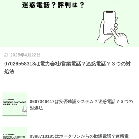
2025年4月22日
07026558318は電力会社/営業電話？迷惑電話？３つの対
処法
0667346417は安否確認システム？迷惑電話？３つの
対処法
0368710195はホークワンからの勧誘電話？迷惑電