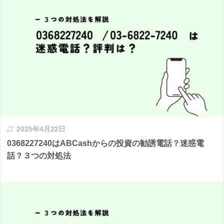
2025年4月22日
0368227240はABCashからの投資の勧誘電話？迷惑電
話？３つの対処法