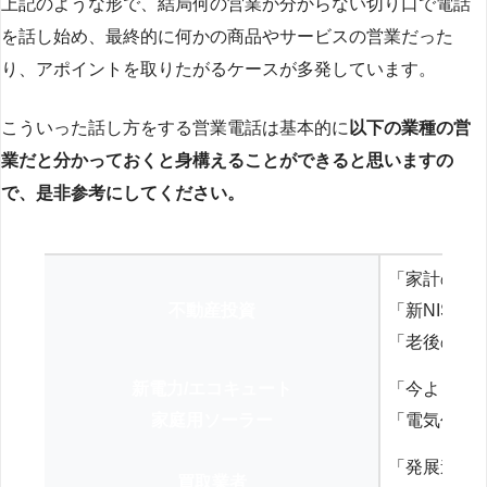
上記のような形で、結局何の営業か分からない切り口で電話
を話し始め、最終的に何かの商品やサービスの営業だった
り、アポイントを取りたがるケースが多発しています。
こういった話し方をする営業電話は基本的に
以下の業種の営
業だと分かっておくと身構えることができると思いますの
で、是非参考にしてください。
「家計の見
不動産投資
「新NISA
「老後の年
新電力/エコキュート
「今よりお
家庭用ソーラー
「電気代を
「発展途上
買取業者