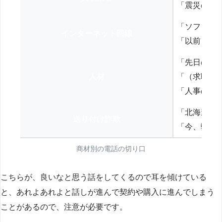
「震災の復
「ソフトバ
インターネット回線
「以前、N
「先日の打
人材
「（求職者
「人事の方
「北海道の
送り付け詐欺
「今、弊社
商材別の電話の切り口
こちらが、良いなと思う話をしてくるので耳を傾けている
と、あれよあれよと話しが進んで契約や購入に進んでしまう
ことがあるので、注意が必要です。