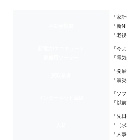
「家計の見
不動産投資
「新NISA
「老後の年
新電力/エコキュート
「今よりお
家庭用ソーラー
「電気代を
「発展途上
買取業者
「震災の復
「ソフトバ
インターネット回線
「以前、N
「先日の打
人材
「（求職者
「人事の方