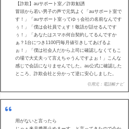
【詐欺】auサポート室／詐欺勧誘
冒頭から若い男子の声で元気よく「auサポート室で
す！」「auサポート室ってゆぅ会社の名前なんです
ぅ！」「僕は会社員でぇす！敬語が話せるんです
ぅ！」「あなたはスマホ何台契約してるんですか
ぁ？1台につき1100円毎月値引きしてあげるよ
ぉ！」「僕は社会人だから上司に確認しなくてもこ
の場で大丈夫って言えちゃうんですよぉ！」こんな
感じで会話になりませんでした。au公式に確認した
ところ、詐欺会社と分かって逆に安心しました。
引用元：電話帳ナビ
用がないと言ったら
じゃぁ来月携帯止めまーす、と言ってきたので今か