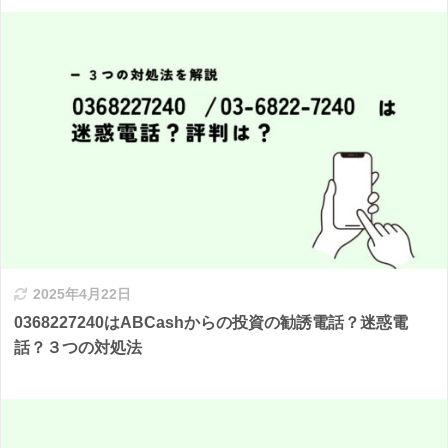
2025年4月22日
0368227240はABCashからの投資の勧誘電話？迷惑電
話？３つの対処法