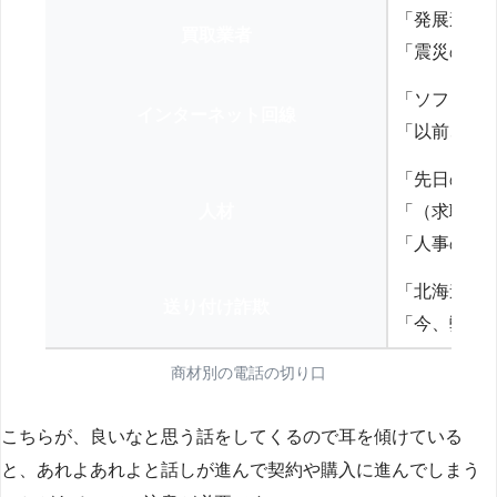
「発展途上
買取業者
「震災の復
「ソフトバ
インターネット回線
「以前、N
「先日の打
人材
「（求職者
「人事の方
「北海道の
送り付け詐欺
「今、弊社
商材別の電話の切り口
こちらが、良いなと思う話をしてくるので耳を傾けている
と、あれよあれよと話しが進んで契約や購入に進んでしまう