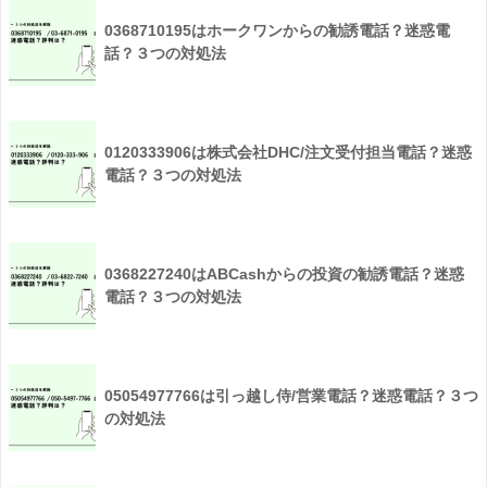
0368710195はホークワンからの勧誘電話？迷惑電
話？３つの対処法
0120333906は株式会社DHC/注文受付担当電話？迷惑
電話？３つの対処法
0368227240はABCashからの投資の勧誘電話？迷惑
電話？３つの対処法
05054977766は引っ越し侍/営業電話？迷惑電話？３つ
の対処法