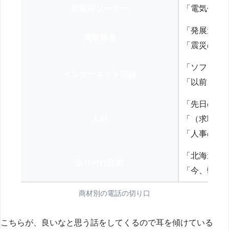
家庭用ソーラー
「電気代を
「発展途上
買取業者
「震災の復
「ソフトバ
インターネット回線
「以前、N
「先日の打
人材
「（求職者
「人事の方
「北海道の
送り付け詐欺
「今、弊社
商材別の電話の切り口
こちらが、良いなと思う話をしてくるので耳を傾けている