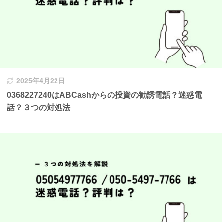
2025年4月22日
0368227240はABCashからの投資の勧誘電話？迷惑電
話？３つの対処法