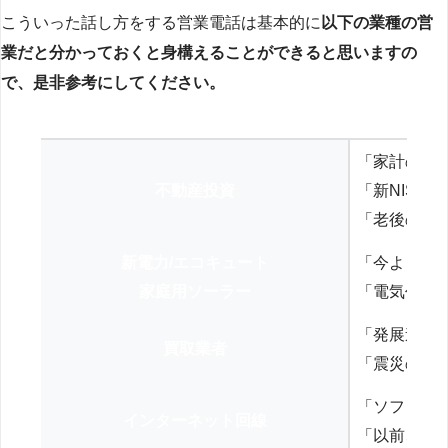
こういった話し方をする営業電話は基本的に
以下の業種の営
業だと分かっておくと身構えることができると思いますの
で、是非参考にしてください。
「家計の見
不動産投資
「新NISA
「老後の年
新電力/エコキュート
「今よりお
家庭用ソーラー
「電気代を
「発展途上
買取業者
「震災の復
「ソフトバ
インターネット回線
「以前、N