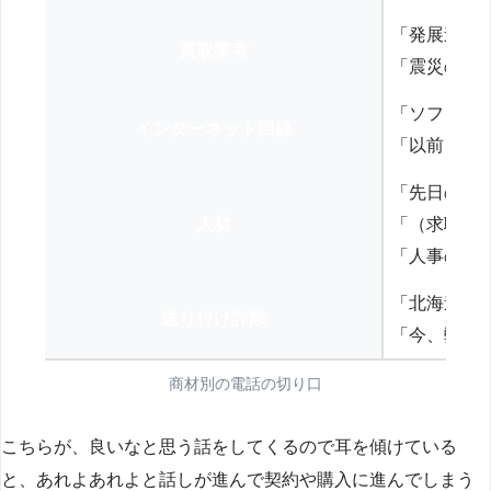
「発展途上
買取業者
「震災の復
「ソフトバ
インターネット回線
「以前、N
「先日の打
人材
「（求職者
「人事の方
「北海道の
送り付け詐欺
「今、弊社
商材別の電話の切り口
こちらが、良いなと思う話をしてくるので耳を傾けている
と、あれよあれよと話しが進んで契約や購入に進んでしまう