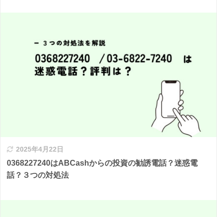
2025年4月22日
0368227240はABCashからの投資の勧誘電話？迷惑電
話？３つの対処法